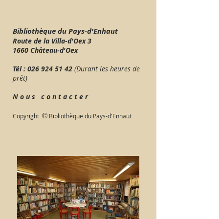
Bibliothèque du Pays-d'Enhaut
Route de la Villa-d'Oex 3
1660 Château-d'Oex
Tél :
026 924 51 42
(Durant les heures de
prêt)
N o u s c o n t a c t e r
©
Copyright
Bibliothèque du Pays-d'Enhaut