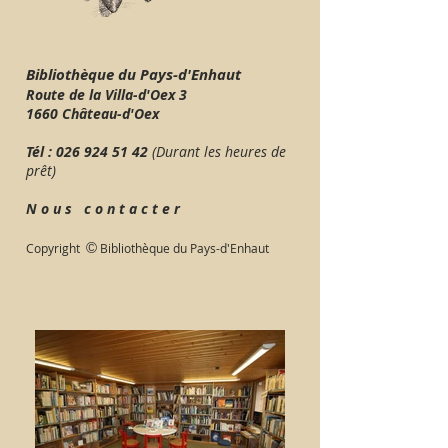
Bibliothèque du Pays-d'Enhaut
Route de la Villa-d'Oex 3
1660 Château-d'Oex
Tél :
026 924 51 42
(Durant les heures de
prêt)
N o u s c o n t a c t e r
©
Copyright
Bibliothèque du Pays-d'Enhaut