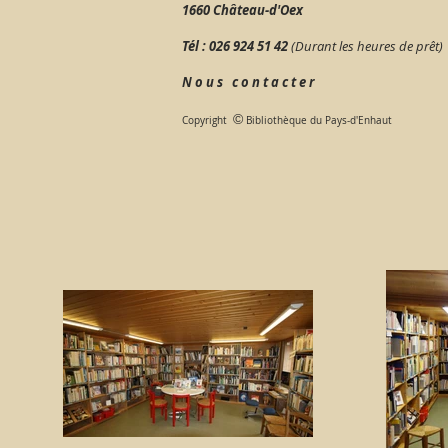
1660 Château-d'Oex
Tél : 026 924 51 42
(Durant les heures de prêt)
N o u s c o n t a c t e r
©
Copyright
Bibliothèque du Pays-d'Enhaut