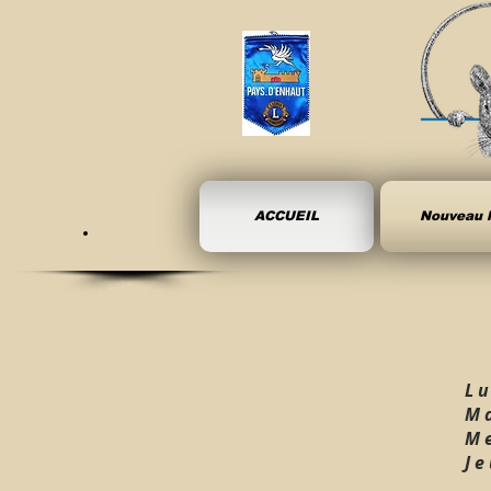
ACCUEIL
Nouveau l
L u
M a
M 
J 