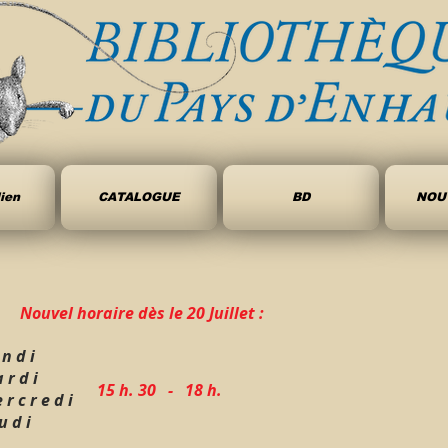
ien
CATALOGUE
BD
NOU
Nouvel horaire dès le 20 Juillet :
 n d i
 r d i
15 h. 30 - 18 h.
e r c r e d i
e u d i