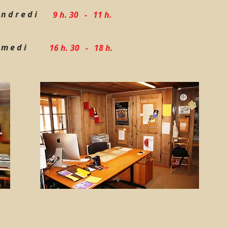
 n d r e d i
9 h. 30 - 11 h.
 m e d i
16 h. 30 - 18 h.