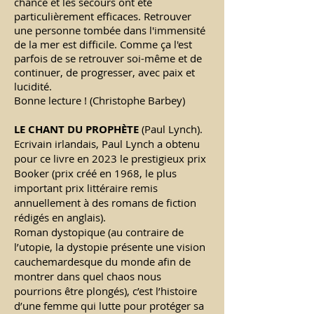
chance et les secours ont été
particulière­ment efficaces. Retrouver
une personne tom­bée dans l'immensité
de la mer est difficile. Comme ça l'est
parfois de se retrouver soi-même et de
continuer, de progresser, avec paix et
lucidité.
Bonne lecture ! (Christophe Barbey)
LE CHANT DU PROPH
È
TE
(Paul Lynch).
Ecrivain irlandais, Paul Lynch a obtenu
pour ce livre en 2023 le prestigieux prix
Booker (prix créé en 1968, le plus
important prix littéraire remis
annuellement à des romans de fiction
rédigés en anglais).
Roman dystopique (au contraire de
l’utopie, la dystopie présente une vision
cauchemardesque du monde afin de
montrer dans quel chaos nous
pourrions être plongés), c’est l’histoire
d’une femme qui lutte pour protéger sa