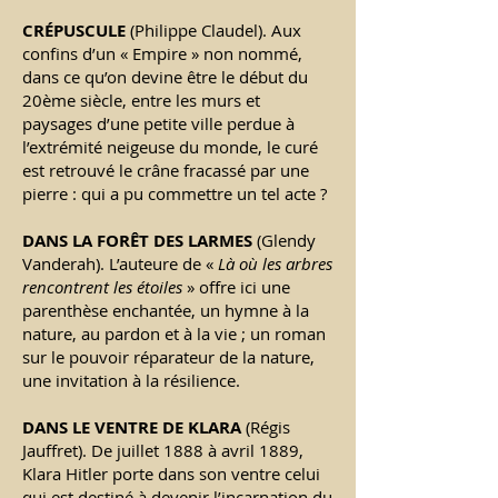
CR
É
PUSCULE
(Philippe Claudel). Aux
confins d’un « Empire » non nommé,
dans ce qu’on devine être le début du
20ème siècle, entre les murs et
paysages d’une petite ville perdue à
l’extrémité neigeuse du monde, le curé
est retrouvé le crâne fracassé par une
pierre : qui a pu commettre un tel acte ?
DANS LA FORÊT DES LARMES
(Glendy
Vanderah). L’auteure de «
Là où les arbres
rencontrent les étoiles
» offre ici une
parenthèse enchantée, un hymne à la
nature, au pardon et à la vie ; un roman
sur le pouvoir réparateur de la nature,
une invitation à la résilience.
DANS LE VENTRE DE KLARA
(Régis
Jauffret). De juillet 1888 à avril 1889,
Klara Hitler porte dans son ventre celui
qui est destiné à devenir l’incarnation du