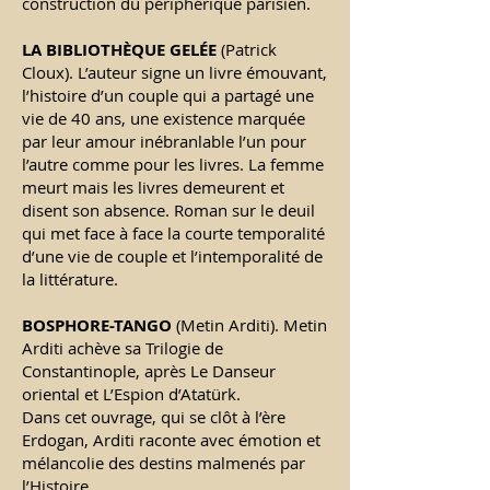
construction du périphérique parisien.
LA BIBLIOTH
È
QUE GEL
É
E
(Patrick
Cloux). L’auteur signe un livre émouvant,
l’histoire d’un couple qui a partagé une
vie de 40 ans, une existence marquée
par leur amour inébranlable l’un pour
l’autre comme pour les livres. La femme
meurt mais les livres demeurent et
disent son absence. Roman sur le deuil
qui met face à face la courte temporalité
d’une vie de couple et l’intemporalité de
la littérature.
BOSPHORE-TANGO
(Metin Arditi).
Metin
Arditi achève sa Trilogie de
Constantinople, après Le Danseur
oriental et L’Espion d’Atatürk.
Dans cet ouvrage, qui se clôt à l’ère
Erdogan, Arditi raconte avec émotion et
mélancolie des destins malmenés par
l’Histoire.