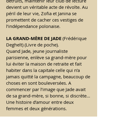
détruits, maintenir leur club de lecture
devient un véritable acte de révolte. Au
péril de leur vie, Zofia et Janina se
promettent de cacher ces vestiges de
l’indépendance polonaise.
LA GRAND-M
È
RE DE JADE
(Frédérique
Deghelt) (Livre de poche).
Quand Jade, jeune journaliste
parisienne, enlève sa grand-mère pour
lui éviter la maison de retraite et fait
habiter dans la capitale celle qui n’a
jamais quitté la campagne, beaucoup de
choses en sont bouleversées. A
commencer par l’image que Jade avait
de sa grand-mère, si bonne, si discrète...
Une histoire d’amour entre deux
femmes et deux générations.
HAUTE-FOLIE
(Antoine Wauters).
Prix
Jean Giono 2025, Antoine Wauters
raconte ici la vie de Josef, un homme